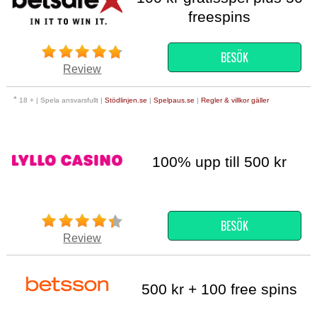
freespins
BESÖK
Review
*
18 + | Spela ansvarsfullt |
Stödlinjen.se
|
Spelpaus.se
|
Regler & villkor gäller
100% upp till 500 kr
BESÖK
Review
500 kr + 100 free spins