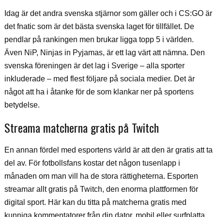
Idag är det andra svenska stjärnor som gäller och i CS:GO är
det fnatic som är det bästa svenska laget för tillfället. De
pendlar på rankingen men brukar ligga topp 5 i världen.
Även NiP, Ninjas in Pyjamas, är ett lag värt att nämna. Den
svenska föreningen är det lag i Sverige – alla sporter
inkluderade – med flest följare på sociala medier. Det är
något att ha i åtanke för de som klankar ner på sportens
betydelse.
Streama matcherna gratis på Twitch
En annan fördel med esportens värld är att den är gratis att ta
del av. För fotbollsfans kostar det någon tusenlapp i
månaden om man vill ha de stora rättigheterna. Esporten
streamar allt gratis på Twitch, den enorma plattformen för
digital sport. Här kan du titta på matcherna gratis med
kunniga kommentatorer från din dator, mobil eller surfplatta.