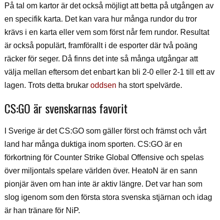
På tal om kartor är det också möjligt att betta på utgången av
en specifik karta. Det kan vara hur många rundor du tror
krävs i en karta eller vem som först når fem rundor. Resultat
är också populärt, framförallt i de esporter där två poäng
räcker för seger. Då finns det inte så många utgångar att
välja mellan eftersom det enbart kan bli 2-0 eller 2-1 till ett av
lagen. Trots detta brukar
oddsen
ha stort spelvärde.
CS:GO är svenskarnas favorit
I Sverige är det CS:GO som gäller först och främst och vårt
land har många duktiga inom sporten. CS:GO är en
förkortning för Counter Strike Global Offensive och spelas
över miljontals spelare världen över. HeatoN är en sann
pionjär även om han inte är aktiv längre. Det var han som
slog igenom som den första stora svenska stjärnan och idag
är han tränare för NiP.