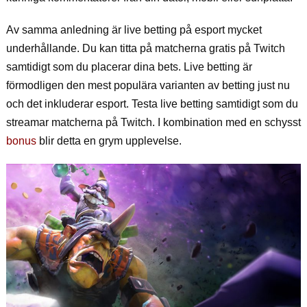
Av samma anledning är live betting på esport mycket
underhållande. Du kan titta på matcherna gratis på Twitch
samtidigt som du placerar dina bets. Live betting är
förmodligen den mest populära varianten av betting just nu
och det inkluderar esport. Testa live betting samtidigt som du
streamar matcherna på Twitch. I kombination med en schysst
bonus
blir detta en grym upplevelse.