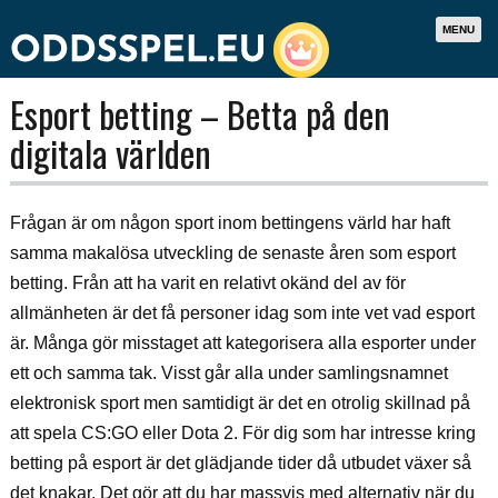
MENU
Esport betting – Betta på den
digitala världen
Frågan är om någon sport inom bettingens värld har haft
samma makalösa utveckling de senaste åren som esport
betting. Från att ha varit en relativt okänd del av för
allmänheten är det få personer idag som inte vet vad esport
är. Många gör misstaget att kategorisera alla esporter under
ett och samma tak. Visst går alla under samlingsnamnet
elektronisk sport men samtidigt är det en otrolig skillnad på
att spela CS:GO eller Dota 2. För dig som har intresse kring
betting på esport är det glädjande tider då utbudet växer så
det knakar. Det gör att du har massvis med alternativ när du