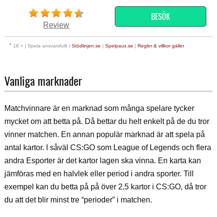
BESÖK
Review
*
18 + | Spela ansvarsfullt |
Stödlinjen.se
|
Spelpaus.se
|
Regler & villkor gäller
Vanliga marknader
Matchvinnare är en marknad som många spelare tycker
mycket om att betta på. Då bettar du helt enkelt på de du tror
vinner matchen. En annan populär marknad är att spela på
antal kartor. I såväl CS:GO som League of Legends och flera
andra Esporter är det kartor lagen ska vinna. En karta kan
jämföras med en halvlek eller period i andra sporter. Till
exempel kan du betta på på över 2,5 kartor i CS:GO, då tror
du att det blir minst tre “perioder” i matchen.